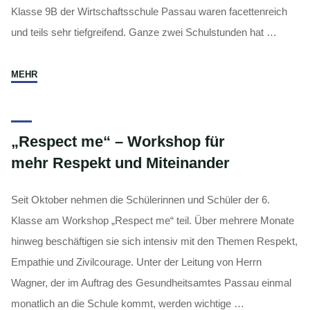
Klasse 9B der Wirtschaftsschule Passau waren facettenreich
und teils sehr tiefgreifend. Ganze zwei Schulstunden hat …
"gelebte
MEHR
Demokratiebildung
–
MdL
„Respect me“ – Workshop für
Josef
mehr Respekt und Miteinander
Heisl
zu
Besuch"
Seit Oktober nehmen die Schülerinnen und Schüler der 6.
Klasse am Workshop „Respect me“ teil. Über mehrere Monate
hinweg beschäftigen sie sich intensiv mit den Themen Respekt,
Empathie und Zivilcourage. Unter der Leitung von Herrn
Wagner, der im Auftrag des Gesundheitsamtes Passau einmal
monatlich an die Schule kommt, werden wichtige …