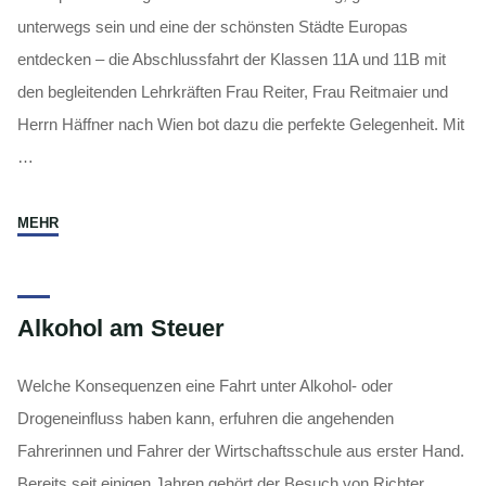
unterwegs sein und eine der schönsten Städte Europas
entdecken – die Abschlussfahrt der Klassen 11A und 11B mit
den begleitenden Lehrkräften Frau Reiter, Frau Reitmaier und
Herrn Häffner nach Wien bot dazu die perfekte Gelegenheit. Mit
…
"Drei
MEHR
Tage
Wien
–
Alkohol am Steuer
Geschichte,
Action
und
Welche Konsequenzen eine Fahrt unter Alkohol- oder
jede
Drogeneinfluss haben kann, erfuhren die angehenden
Menge
Fahrerinnen und Fahrer der Wirtschaftsschule aus erster Hand.
Spaß"
Bereits seit einigen Jahren gehört der Besuch von Richter