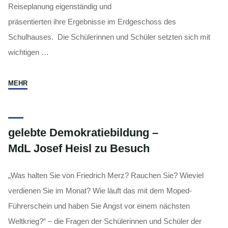
Reiseplanung eigenständig und
präsentierten ihre Ergebnisse im Erdgeschoss des
Schulhauses. Die Schülerinnen und Schüler setzten sich mit
wichtigen …
"Gallery
MEHR
Walk
zur
Reiseplanung
gelebte Demokratiebildung –
im Modul
MdL Josef Heisl zu Besuch
Tourismus "
„Was halten Sie von Friedrich Merz? Rauchen Sie? Wieviel
verdienen Sie im Monat? Wie läuft das mit dem Moped-
Führerschein und haben Sie Angst vor einem nächsten
Weltkrieg?“ – die Fragen der Schülerinnen und Schüler der